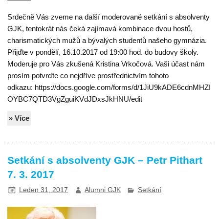
Srdečně Vás zveme na další moderované setkání s absolventy
GJK, tentokrát nás čeká zajímavá kombinace dvou hostů,
charismatických mužů a bývalých studentů našeho gymnázia.
Přijďte v pondělí, 16.10.2017 od 19:00 hod. do budovy školy.
Moderuje pro Vás zkušená Kristina Vrkočová. Vaši účast nám
prosím potvrďte co nejdříve prostřednictvím tohoto
odkazu: https://docs.google.com/forms/d/1JiU9kADE6cdnMHZI
OYBC7QTD3VgZguiKVdJDxsJkHNU/edit
» Více
Setkání s absolventy GJK – Petr Pithart
7. 3. 2017
Leden 31, 2017
Alumni GJK
Setkání