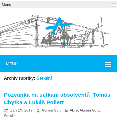
Menu
MENU
Archiv rubriky:
Setkání
Pozvánka na setkání absolventů_Tomáš
Chytka a Lukáš Pollert
Září 19, 2017
Alumni GJK
Akce
,
Alumni GJK
,
Setkání