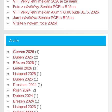
s
e
v
e
VIII. Velký letní mejdan 2026 je za námi
e
v
n
v
v
n
o
n
Foto z návštěvy Senátu PČR s Růžou
n
o
v
o
VIII. Velký letní mejdan Alumni GJK bude 31. 5. 2026
o
v
é
v
v
é
m
é
Jarní návštěva Senátu PČR s Růžou
é
m
o
m
m
o
k
o
Vítejte v novém roce 2026!
o
k
n
k
k
n
ě
n
n
ě
)
ě
ě
)
)
)
Archiv
Červen 2026
(1)
Duben 2026
(2)
Březen 2026
(1)
Leden 2026
(1)
Listopad 2025
(1)
Duben 2025
(1)
Prosinec 2024
(1)
Říjen 2024
(2)
Duben 2024
(1)
Březen 2024
(1)
Listopad 2023
(1)