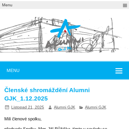
Menu
MENU
Členské shromáždění Alumni
GJK_1.12.2025
Listopad 21, 2025
Alumni GJK
Alumni GJK
Milí členové spolku,
předseda Spolku, Mgr. Jiří Růžička, tímto v souladu se