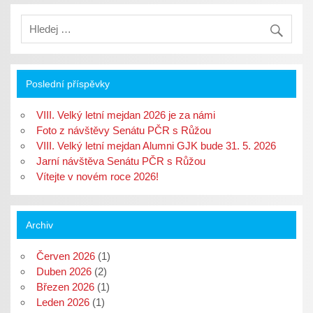
e
t
g
k
b
t
l
e
o
e
e
d
o
r
+
I
k
u
(
n
u
(
O
(
(
O
t
O
O
t
e
t
t
e
v
e
e
v
ř
v
Poslední příspěvky
v
ř
e
ř
ř
e
s
e
e
s
e
s
s
e
v
e
VIII. Velký letní mejdan 2026 je za námi
e
v
n
v
v
n
o
n
Foto z návštěvy Senátu PČR s Růžou
n
o
v
o
VIII. Velký letní mejdan Alumni GJK bude 31. 5. 2026
o
v
é
v
v
é
m
é
Jarní návštěva Senátu PČR s Růžou
é
m
o
m
m
o
k
o
Vítejte v novém roce 2026!
o
k
n
k
k
n
ě
n
n
ě
)
ě
ě
)
)
)
Archiv
Červen 2026
(1)
Duben 2026
(2)
Březen 2026
(1)
Leden 2026
(1)