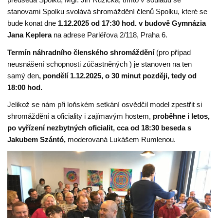
stanovami Spolku svolává shromáždění členů Spolku, které se
bude konat dne
1.12.2025 od 17:30 hod.
v budově Gymnázia
Jana Keplera
na adrese Parléřova 2/118, Praha 6.
Termín náhradního členského shromáždění
(pro případ
neusnášení schopnosti zúčastněných ) je stanoven na ten
samý den
, pondělí 1.12.2025, o 30 minut později, tedy od
18:00 hod.
Jelikož se nám při loňském setkání osvědčil model zpestřit si
shromáždění a oficiality i zajímavým hostem,
proběhne i letos,
po vyřízení nezbytných oficialit, cca od 18:30 beseda s
Jakubem Szántó,
moderovaná Lukášem Rumlenou.