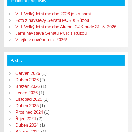
Poslední příspěvky
v
ř
e
ř
ř
e
s
e
e
s
e
s
s
e
v
e
VIII. Velký letní mejdan 2026 je za námi
e
v
n
v
v
n
o
n
Foto z návštěvy Senátu PČR s Růžou
n
o
v
o
VIII. Velký letní mejdan Alumni GJK bude 31. 5. 2026
o
v
é
v
v
é
m
é
Jarní návštěva Senátu PČR s Růžou
é
m
o
m
m
o
k
o
Vítejte v novém roce 2026!
o
k
n
k
k
n
ě
n
n
ě
)
ě
ě
)
)
)
Archiv
Červen 2026
(1)
Duben 2026
(2)
Březen 2026
(1)
Leden 2026
(1)
Listopad 2025
(1)
Duben 2025
(1)
Prosinec 2024
(1)
Říjen 2024
(2)
Duben 2024
(1)
Březen 2024
(1)