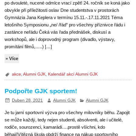
po dvouleté, nucené odmlce vrací zpět! 24. ročník se koná jako
obvykle při příležitosti oslav Dne studentstva v prostorách
Gymnázia Jana Keplera v termínu 15.11.-.17.11.2021 Téma
letošního Symposionu „ne/ /řád“ pro všechny příznivce řádu i
zastánce neřádu Čeká vás řada přednášek, diskusí a
workshopů, ale i doprovodný program (divadlo, výstavy,
promítání filmů,…..) […]
» Více
akce
,
Alumni GJK
,
Kalendář akcí Alumni GJK
Podpořte GJK sportem!
Duben 28, 2021
Alumni GJK
Alumni GJK
Je tu jarní sportovní výzva pro všechny milovníky běhu. Zapojit
se může každý, tedy nejen studenti, absolventi, ale i učitelé,
rodiče, sourozenci, kamarádi….prostě všichni, kdo
běhají!Vítězná škola obdrží finance na nákup sportovního