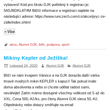
vybavení! Kód pro školu GJK potřebný k registraci je:
5A5JBDKLAT4M Bližší informace a registraci najdete na
následující adrese: https://www.runczech.com/cs/akce/pryc-ze-
zidle/index.shtml
» Více
akce
,
Alumni GJK
,
běh
,
podpora
,
sport
Mikiny Kepler od Ježíška!
Listopad 24, 2020
Alumni GJK
Alumni GJK
Blíží se nám kvapem Vánoce a na GJK dorazila další várka
tmavě modrých mikin KEPLER s kapucí! Tak pokud máte
doma absolventa a nebo si chcete udělat radost sami,
neváhejte! Zatím máme dostupné všechny velikosti od S až do
XXL. Cena 500,-Kč/ks, pro členy Alumni GJK sleva 50,-Kč.
Objednávky nebo dotazy směřujte na email