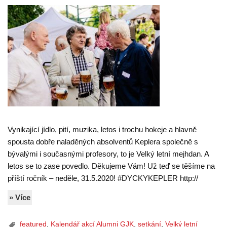
Vynikající jídlo, pití, muzika, letos i trochu hokeje a hlavně
spousta dobře naladěných absolventů Keplera společně s
bývalými i současnými profesory, to je Velký letní mejhdan. A
letos se to zase povedlo. Děkujeme Vám! Už teď se těšíme na
příští ročník – neděle, 31.5.2020! #DYCKYKEPLER http://
» Více
featured
,
Kalendář akcí Alumni GJK
,
setkání
,
Velký letní