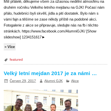
Milí přátelé, děkujeme všem za úžasnou nedělní atmosféru na
druhém ročníku Velkého letního mejdanu na GJK! Počasí nám
přálo, hudebníci byli skvělí, jídla a pití dostatek. Bylo nám s
vámi fajn a těšíme se zase někdy příště na podobné akci.
Fotogalerie z akce se připravuje, sledujte nás na fb i těchto
stránkách. https://www.facebook.com/AlumniGJK/ [Show
slideshow] 1234151617►
» Více
featured
Velký letní mejdan 2017 je za námi …
Červen 29, 2017
Alumni GJK
Akce