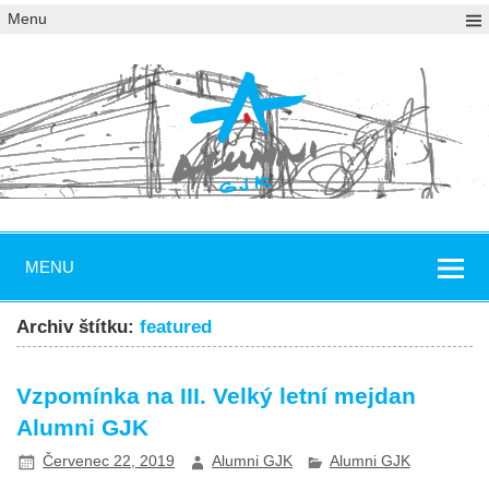
Menu
MENU
Archiv štítku:
featured
Vzpomínka na III. Velký letní mejdan
Alumni GJK
Červenec 22, 2019
Alumni GJK
Alumni GJK