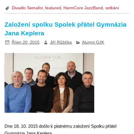
Divadlo Semafor
,
featured
,
HarmCore JazzBand
,
setkání
Založení spolku Spolek přátel Gymnázia
Jana Keplera
Říjen 20, 2015
Jiří Růžička
Alumni GJK
Dne 18. 10. 2015 došlo k platnému založení Spolku přátel
Gymnázia Jana Keplera.