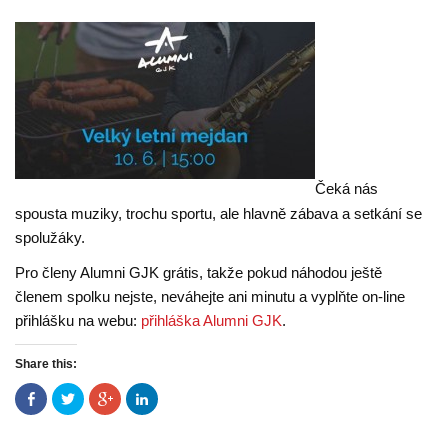
Čeká nás
spousta muziky, trochu sportu, ale hlavně zábava a setkání se
spolužáky.
Pro členy Alumni GJK grátis, takže pokud náhodou ještě
členem spolku nejste, neváhejte ani minutu a vyplňte on-line
přihlášku na webu:
přihláška Alumni GJK
.
Share this:
S
S
S
S
d
d
d
d
í
í
í
í
l
l
l
l
e
e
e
e