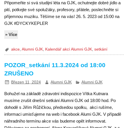
Připomeňte si svá studijní léta na GJK, ochutnejte dobré jídlo a
pití, potkejte své spolužáky, profesory, přátele, poslechněte si
příjemnou muziku. Těšíme se na vás! 26. 5. 2023 od 15:00 na
GJK #DYCKYKEPLER
» Více
akce
,
Alumni GJK
,
Kalendář akcí Alumni GJK
,
setkání
POZOR_setkání 11.3.2024 od 18:00
ZRUŠENO
Březen 11, 2024
Alumni GJK
Alumni GJK
Bohužel na základě zdravotní indispozice Vítka Kutnara
musíme zrušit dnešní setkání Alumni GJK od 18:00 hod. Po
dohodě s Jiřím Růžičkou, předsedou spolku, akci rušíme,
informaci umisťujeme na web i facebook Alumi GJK. V případě
náhradního termínu akce vás budeme opět informovat.
Děkujeme za pochopení. Alena Kravarčíková Alumni GJK, z.s.