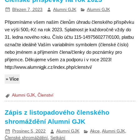
Březen 7, 2023
Alumni GJK
Alumni GJK
Připomínáme všem našim členům úhradu členského příspěvku
ve výši 500,-Kč na rok 2023. Splatnost je každoročně vždy do
31. ledna nového roku. Číslo účtu 115-1497560277/0100, platbu
označte ideálně Vaším variabilním symbolem (členské číslo)
nebo jménem a příjmením člena/členky do poznámky pro
příjemce. Děkujeme všem za podporu i v roce 2023!
http://www.alumnigjk.cz/index.php/clenstvi/
» Více
Alumni GJK
,
Členství
Zápis z listopadového členského
shromáždění Alumni GJK
Prosinec 5, 2022
Alumni GJK
Akce
,
Alumni GJK
,
Členské shromáždění
,
Setkání