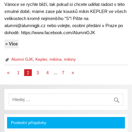
Vánoce se rychle blíží, tak pokud si chcete udělat radost v této
smutné době, máme zase pár kousků mikin KEPLER ve všech
velikostech kromě nejmenšího “S”! Pište na
alumni@alumnigjk.cz nebo volejte, osobní předání v Praze po
dohodě. https://www.facebook.com/AlumniGJK
» Více
Alumni GJK
,
Kepler
,
mikina
,
mikiny
«
1
2
3
4
…
7
»
Poslední příspěvky