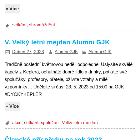
» Více
setkání
,
shromáždění
V. Velký letní mejdan Alumni GJK
Duben 27, 2023
Alumni GJK
Alumni GJK
Tradičně poslední květnovou neděli odpoledne: Uslyšíte skvělé
kapely z Keplera, ochutnáte dobré jídlo a drinky, potkáte své
spolužáky, profesory, přátele, oživíte vztahy a milé
vzpomínky… Udělejte si čas! 28. 5. 2023 od 15:00 na GJK
#DYCKYKEPLER
» Více
akce
,
setkání
,
spolužáci
,
Velký letní mejdan
Členské příspěvky na rok 2023