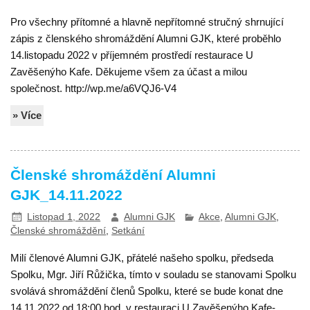
Pro všechny přítomné a hlavně nepřítomné stručný shrnující
zápis z členského shromáždění Alumni GJK, které proběhlo
14.listopadu 2022 v příjemném prostředí restaurace U
Zavěšenýho Kafe. Děkujeme všem za účast a milou
společnost. http://wp.me/a6VQJ6-V4
» Více
Členské shromáždění Alumni
GJK_14.11.2022
Listopad 1, 2022
Alumni GJK
Akce
,
Alumni GJK
,
Členské shromáždění
,
Setkání
Milí členové Alumni GJK, přátelé našeho spolku, předseda
Spolku, Mgr. Jiří Růžička, tímto v souladu se stanovami Spolku
svolává shromáždění členů Spolku, které se bude konat dne
14.11.2022 od 18:00 hod. v restauraci U Zavěšenýho Kafe-